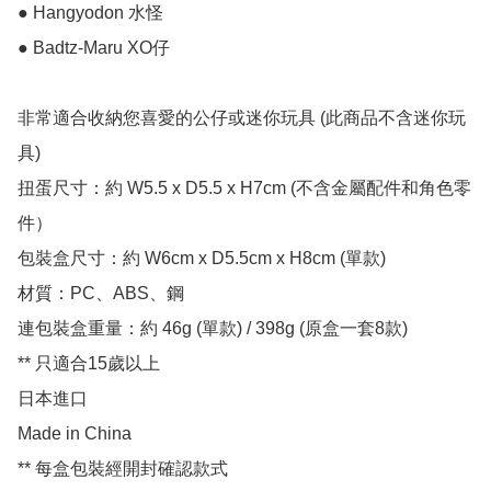
● Hangyodon 水怪

● Badtz-Maru XO仔

非常適合收納您喜愛的公仔或迷你玩具 (此商品不含迷你玩
具)

扭蛋尺寸：約 W5.5 x D5.5 x H7cm (不含金屬配件和角色零
件）

包裝盒尺寸：約 W6cm x D5.5cm x H8cm (單款)

材質：PC、ABS、鋼

連包裝盒重量：約 46g (單款) / 398g (原盒一套8款)

** 只適合15歲以上

日本進口

Made in China

** 每盒包裝經開封確認款式