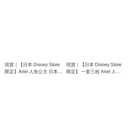
0.5mm 鉛芯筆 連鉛芯 套裝
0.5mm 鉛芯筆 連鉛芯 套裝
061828
061835
現貨｜【日本 Disney Store
現貨｜【日本 Disney Store
限定】Ariel 人魚公主 日本製
限定】 一套三枝 Ariel 人魚
Uni KURU TOGA 0.5mm 不
公主 Belle 貝兒 Cinderella
斷芯旋轉自動 鉛芯筆
灰姑娘日本製 Pilot Juice Up
953765
0.4mm 黑色 啫喱筆 213777