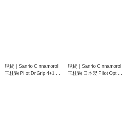
(13328-1)
原子筆 (S4659490)
現貨｜Sanrio Cinnamoroll
現貨｜Sanrio Cinnamoroll
玉桂狗 Pilot Dr.Grip 4+1 日
玉桂狗 日本製 Pilot Opt.
本製 多功能 5用筆 0.5mm 4
0.5mm 搖搖 鉛芯筆
色原子筆 + 0.5mm 鉛芯筆
(S4485653)
(S4659988)