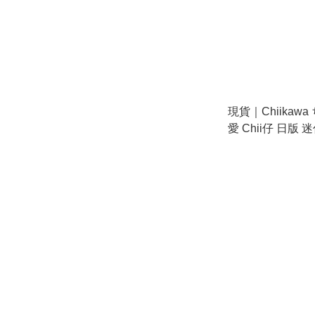
現貨｜Chiikaw
愛 Chii仔 日版 
(227404)