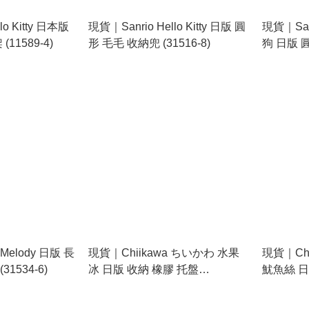
lo Kitty 日本版
現貨｜Sanrio Hello Kitty 日版 圓
現貨｜Sanr
1589-4)
形 毛毛 收納兜 (31516-8)
狗 日版 
(31519-2
 Melody 日版 長
現貨｜Chiikawa ちいかわ 水果
現貨｜Ch
1534-6)
冰 日版 收納 橡膠 托盤
魷魚絲 日
(S2404303)
(S240431