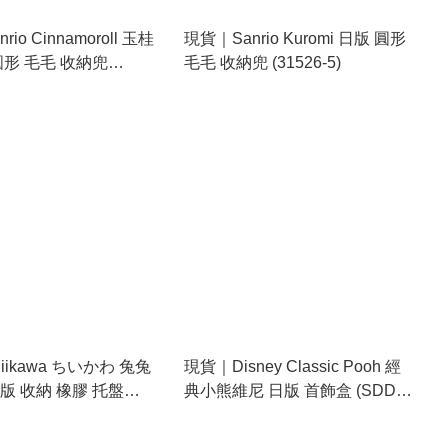
io Cinnamoroll 玉桂
現貨｜Sanrio Kuromi 日版 圓形
圓形 毛毛 收納兜
毛毛 收納兜 (31526-5)
)
iikawa ちいかわ 兔兔
現貨｜Disney Classic Pooh 經
版 收納 橡膠 托盤
典小熊維尼 日版 首飾盒 (SDD-
1)
2112)