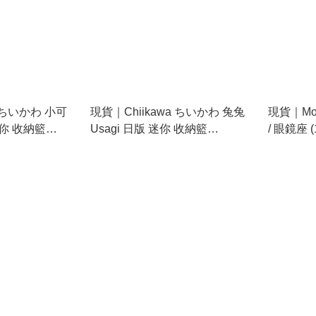
a ちいかわ 小可
現貨｜Chiikawa ちいかわ 兔兔
現貨｜Mo
迷你 收納籃
Usagi 日版 迷你 收納籃
/ 眼鏡座 (
(227406)