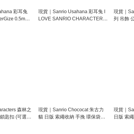
ahana 彩耳兔
現貨｜Sanrio Usahana 彩耳兔 I
現貨｜Sanr
rGize 0.5mm
LOVE SANRIO CHARACTERS
列 吊飾 
系列 日版 吊飾 毛公仔 連心形扣
98521-0
(90237-3)
aracters 森林之
現貨｜Sanrio Chococat 朱古力
現貨｜San
 鎖匙扣 (可選款
貓 日版 索繩收納 手挽 環保袋
日版 索繩
(CKPE1-CO)
(CKPE1-