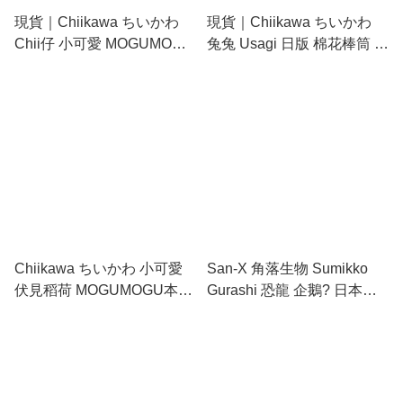
現貨｜Chiikawa ちいかわ
現貨｜Chiikawa ちいかわ
Chii仔 小可愛 MOGUMOGU
兔兔 Usagi 日版 棉花棒筒 +
本舖限定 日本製 指甲鉗
棉花棒 (432568)
(376910)
Chiikawa ちいかわ 小可愛
San-X 角落生物 Sumikko
伏見稻荷 MOGUMOGU本舖
Gurashi 恐龍 企鵝? 日本製
限定 日本製 指甲鉗
指甲鉗 (FE40302)
(340812)