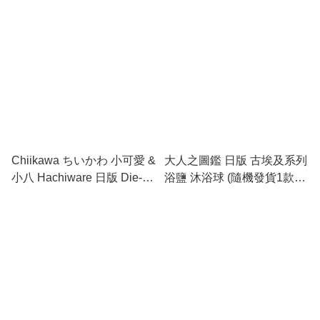
Chiikawa ちいかわ 小可愛 &
大人之圖鑑 日版 古埃及系列
小八 Hachiware 日版 Die-
浴鹽 沐浴球 (隨機發貨1款)
cut 化妝海綿 10個裝
215925
(CW68275)