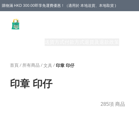
購物滿 HKD 300.00即享免運費優惠！（適用於 本地送貨、本地取貨 )
Unique Stationery 創文坊
商品
購物須知
送貨方式
付款方式
退貨及退款政策
關於我們
首頁
/
所有商品
/
/
文具
印章 印仔
印章 印仔
285項 商品