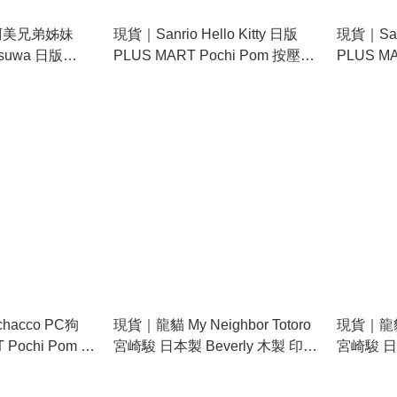
y 阿美兄弟姊妹
現貨｜Sanrio Hello Kitty 日版
現貨｜San
tsuwa 日版
PLUS MART Pochi Pom 按壓式
PLUS M
e 可堆疊 雙色雙圖
印章 手帳印章 (224066)
印章 手帳印
chacco PC狗
現貨｜龍貓 My Neighbor Totoro
現貨｜龍貓 M
 Pochi Pom 按
宮崎駿 日本製 Beverly 木製 印章
宮崎駿 日本
224069)
印仔 (SG-076AA)
印仔 (拜託