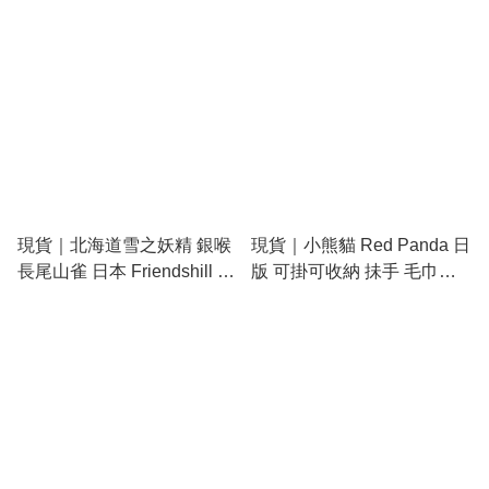
現貨｜北海道雪之妖精 銀喉
現貨｜小熊貓 Red Panda 日
長尾山雀 日本 Friendshill 手
版 可掛可收納 抺手 毛巾
挽袋 (923768)
(25P46110)