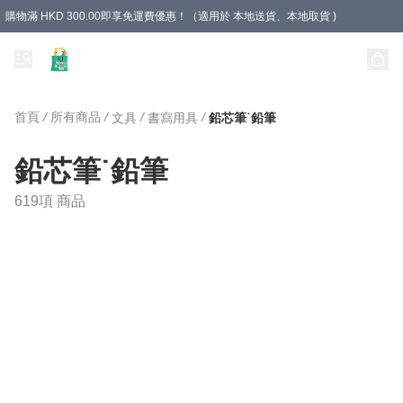
購物滿 HKD 300.00即享免運費優惠！（適用於 本地送貨、本地取貨 )
Unique Stationery 創文坊
首頁
/
所有商品
/
/
/
文具
書寫用具
鉛芯筆˙鉛筆
鉛芯筆˙鉛筆
619項 商品