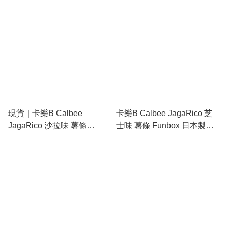
40533201
子筆 (黑紅) 42812301
現貨｜卡樂B Calbee
卡樂B Calbee JagaRico 芝
JagaRico 沙拉味 薯條
士味 薯條 Funbox 日本製
Funbox mimi 日本製 2色 原
0.7mm 黑色 原子筆 按掣長
子筆 (黑紅) 42812201
頸鹿及薯條會彈出來
(42811701)