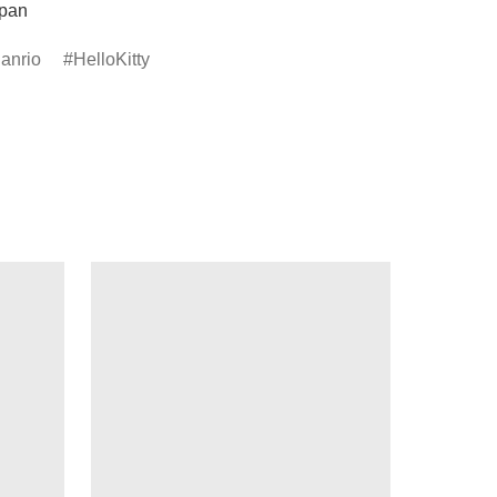
apan
anrio
HelloKitty