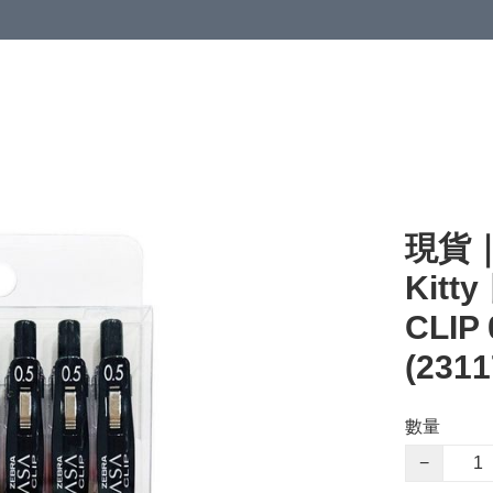
現貨｜
Kitt
CLI
(2311
數量
−