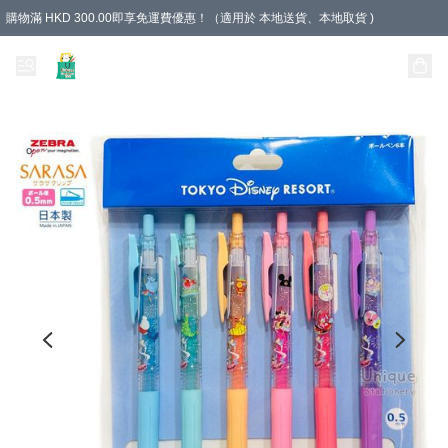
購物滿 HKD 300.00即享免運費優惠！（適用於 本地送貨、本地取貨 )
Unique Stationery 創文坊