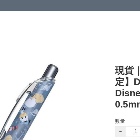
現貨｜【
定】D
Disn
0.5m
數量
−