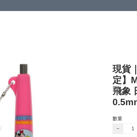
現貨｜【
定】Mi
飛象 日
0.5
數量
−