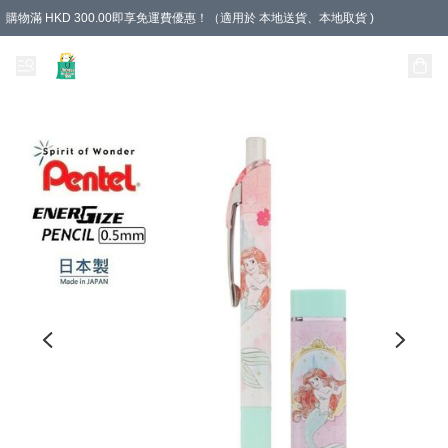
購物滿 HKD 300.00即享免運費優惠！（適用於 本地送貨、本地取貨 )
Unique Stationery 創文坊