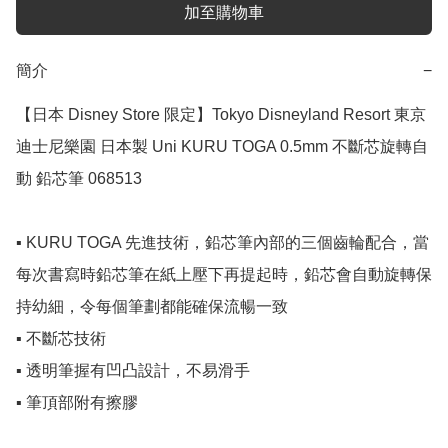
加至購物車
簡介
−
【日本 Disney Store 限定】Tokyo Disneyland Resort 東京
迪士尼樂園 日本製 Uni KURU TOGA 0.5mm 不斷芯旋轉自
動 鉛芯筆 068513

▪️ KURU TOGA 先進技術，鉛芯筆內部的三個齒輪配合，當
每次書寫時鉛芯筆在紙上壓下再提起時，鉛芯會自動旋轉保
持幼細，令每個筆劃都能確保流暢一致

▪️ 不斷芯技術

▪️ 透明筆握有凹凸設計，不易滑手

▪️ 筆頂部附有擦膠
