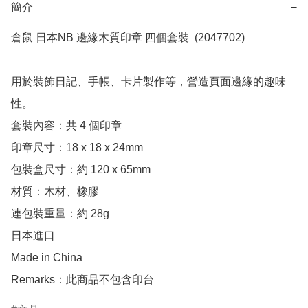
簡介
−
倉鼠 日本NB 邊緣木質印章 四個套裝  (2047702)

用於裝飾日記、手帳、卡片製作等，營造頁面邊緣的趣味
性。

套裝內容：共 4 個印章

印章尺寸：18 x 18 x 24mm

包裝盒尺寸：約 120 x 65mm

材質：木材、橡膠

連包裝重量：約 28g

日本進口

Made in China

Remarks：此商品不包含印台