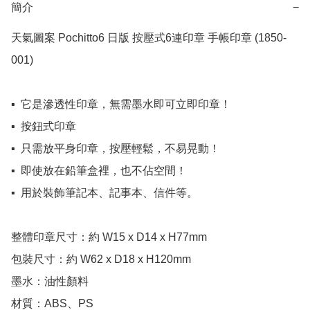
簡介
−
天氣圖案 Pochitto6 日版 按壓式6連印章 手帳印章 (1850-
001) 

▪️  它是滲透性印章，無需墨水即可立即印章！

▪️  按鈕式印章

▪️  只需放平身印章，按壓輕鬆，不易晃動！

▪️  即使放在鉛筆盒裡，也不佔空間！

▪️  用於裝飾筆記本、記事本、信件等。

整體印章尺寸：約 W15 x D14 x H77mm

包裝尺寸：約 W62 x D18 x H120mm

墨水：油性顏料

材質：ABS、PS
