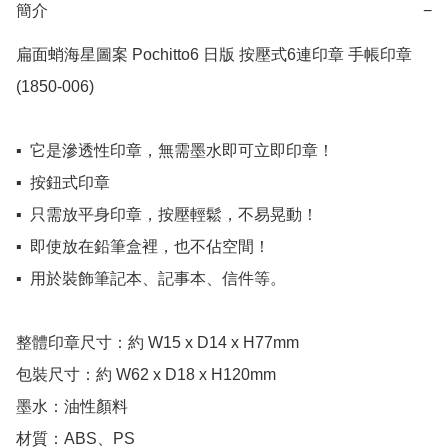
簡介
−
扁面蛸海星圖案 Pochitto6 日版 按壓式6連印章 手帳印章 
(1850-006) 

▪️  它是滲透性印章，無需墨水即可立即印章！

▪️  按鈕式印章

▪️  只需放平身印章，按壓輕鬆，不易晃動！

▪️  即使放在鉛筆盒裡，也不佔空間！

▪️  用於裝飾筆記本、記事本、信件等。

整體印章尺寸：約 W15 x D14 x H77mm

包裝尺寸：約 W62 x D18 x H120mm

墨水：油性顏料

材質：ABS、PS
