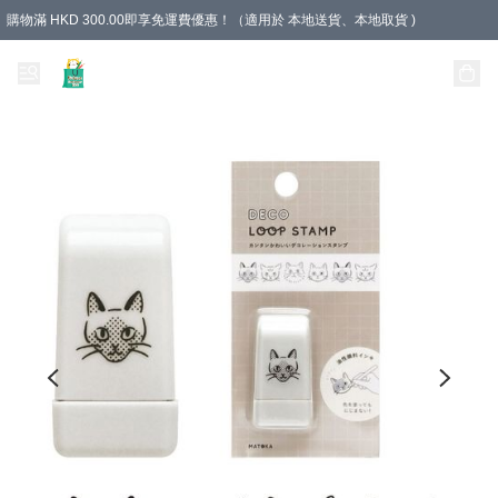
購物滿 HKD 300.00即享免運費優惠！（適用於 本地送貨、本地取貨 )
Unique Stationery 創文坊