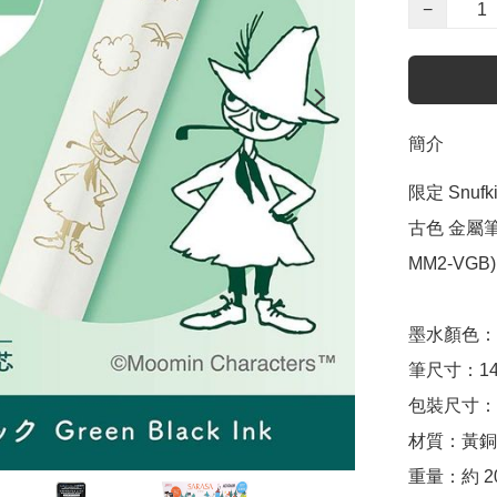
−
簡介
限定 Snufk
古色 金屬筆桿 
MM2-VGB)

墨水顏色：0.
筆尺寸：143m
包裝尺寸：約 W
材質：黃銅

重量：約 20