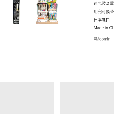
連包裝盒重量
用完可換替芯 (
日本進口

Made in Ch
Moomin