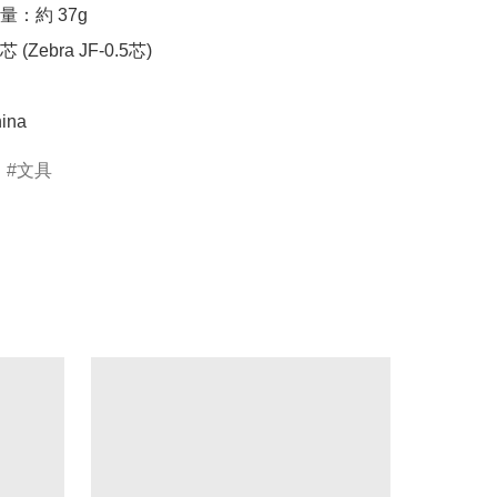
：約 37g

Zebra JF-0.5芯)

ina
文具