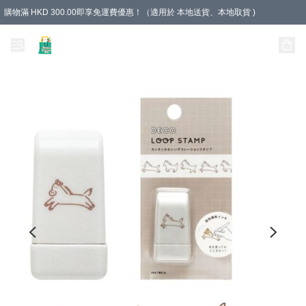
購物滿 HKD 300.00即享免運費優惠！（適用於 本地送貨、本地取貨 )
Unique Stationery 創文坊