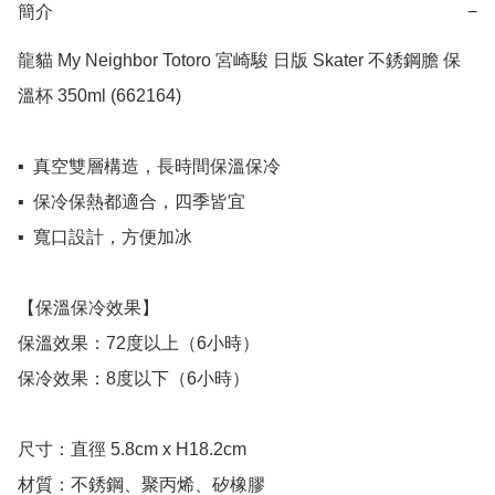
簡介
−
龍貓 My Neighbor Totoro 宮崎駿 日版 Skater 不銹鋼膽 保
溫杯 350ml (662164)

▪️  真空雙層構造，長時間保溫保冷

▪️  保冷保熱都適合，四季皆宜

▪️  寬口設計，方便加冰

【保溫保冷效果】

保溫效果：72度以上（6小時）

保冷效果：8度以下（6小時）

尺寸：直徑 5.8cm x H18.2cm

材質：不銹鋼、聚丙烯、矽橡膠
