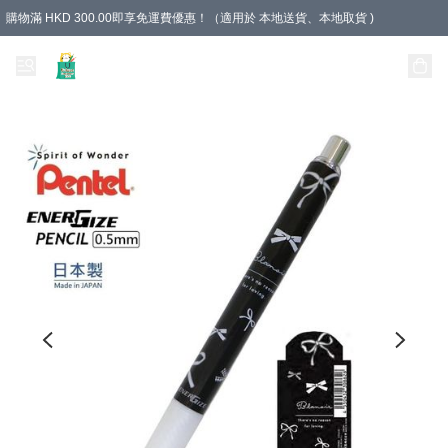
購物滿 HKD 300.00即享免運費優惠！（適用於 本地送貨、本地取貨 )
Unique Stationery 創文坊