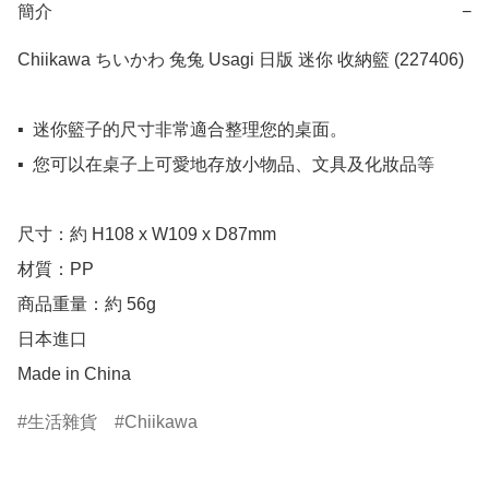
簡介
−
Chiikawa ちいかわ 兔兔 Usagi 日版 迷你 收納籃 (227406)

▪️  迷你籃子的尺寸非常適合整理您的桌面。

▪️  您可以在桌子上可愛地存放小物品、文具及化妝品等

尺寸：約 H108 x W109 x D87mm

材質：PP

商品重量：約 56g

日本進口

Made in China
生活雜貨
Chiikawa