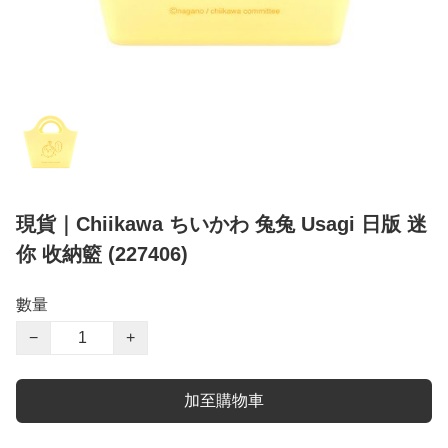
現貨｜Chiikawa ちいかわ 兔兔 Usagi 日版 迷
你 收納籃 (227406)
數量
−
+
加至購物車