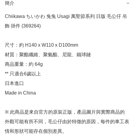
簡介
−
Chiikawa ちいかわ 兔兔 Usagi 萬聖節系列 日版 毛公仔 吊
飾 掛件 (369264)

尺寸：約 H140 x W110 x D100mm

材質：聚酯纖維、聚氨酯、尼龍、鐵球鏈

商品重量：約 64g

** 只適合6歲以上

日本進口

Made in China

※ 此商品是來自官方的原裝正版，產品圖片與實際商品的
外觀可能有所不同，毛公仔由於特徵的原因，每件的車工表
情和形狀可能存在個別差異。