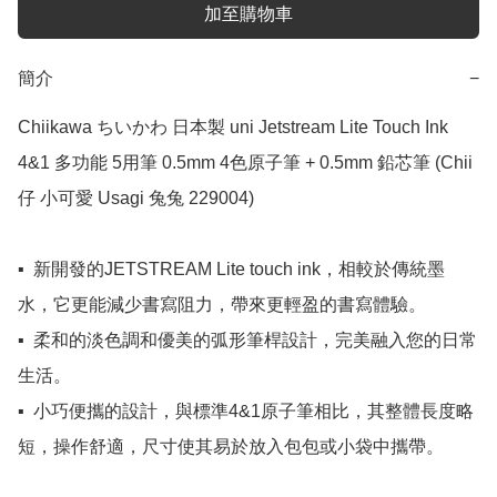
加至購物車
簡介
−
Chiikawa ちいかわ 日本製 uni Jetstream Lite Touch Ink 
4&1 多功能 5用筆 0.5mm 4色原子筆 + 0.5mm 鉛芯筆 (Chii
仔 小可愛 Usagi 兔兔 229004)

▪️  新開發的JETSTREAM Lite touch ink，相較於傳統墨
水，它更能減少書寫阻力，帶來更輕盈的書寫體驗。

▪️  柔和的淡色調和優美的弧形筆桿設計，完美融入您的日常
生活。

▪️  小巧便攜的設計，與標準4&1原子筆相比，其整體長度略
短，操作舒適，尺寸使其易於放入包包或小袋中攜帶。
