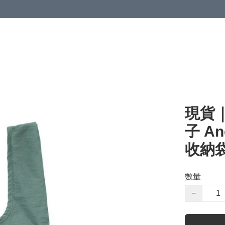
現貨｜
子 A
收納袋 
數量
−