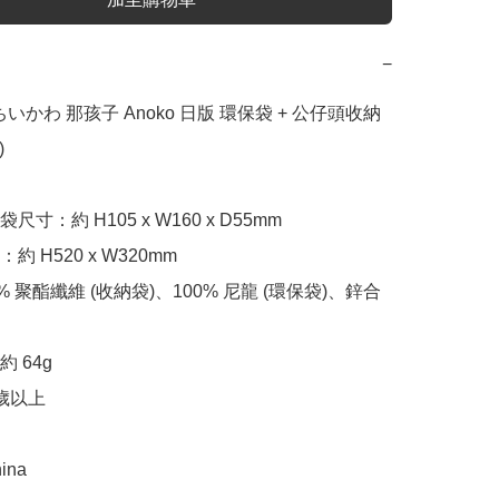
−
a ちいかわ 那孩子 Anoko 日版 環保袋 + 公仔頭收納


寸：約 H105 x W160 x D55mm

 H520 x W320mm

% 聚酯纖維 (收納袋)、100% 尼龍 (環保袋)、鋅合
 64g

歲以上

ina
