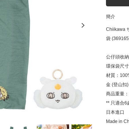
簡介
Chiikaw
袋 (369165)
公仔頭收納袋尺
環保袋尺寸：約
材質：100
金 (登山扣)

商品重量：約
** 只適合6
日本進口

Made in Ch