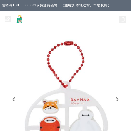
購物滿 HKD 300.00即享免運費優惠！（適用於 本地送貨、本地取貨 )
Unique Stationery 創文坊