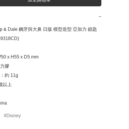
−
Chip & Dale 鋼牙與大鼻 日版 模型造型 亞加力 鎖匙
9318CD)

 x H55 x D5 mm

力膠

約 11g

歲以上

ina
Disney