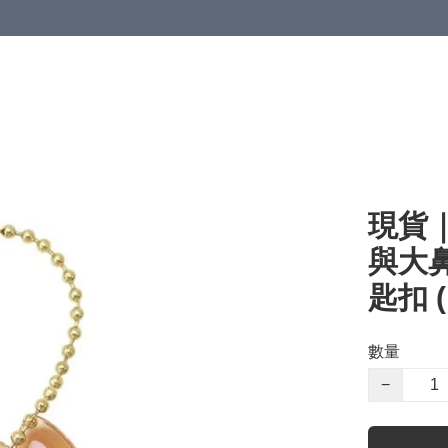
現貨｜D
與大鼻
匙扣 (
數量
−