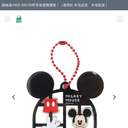
購物滿 HKD 300.00即享免運費優惠！（適用於 本地送貨、本地取貨 )
Unique Stationery 創文坊