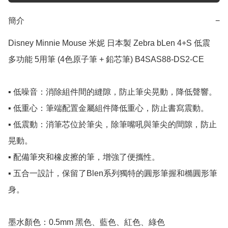
簡介
−
Disney Minnie Mouse 米妮 日本製 Zebra bLen 4+S 低震 
多功能 5用筆 (4色原子筆 + 鉛芯筆) B4SAS88-DS2-CE

▪️ 低噪音：消除組件間的縫隙，防止筆尖晃動，降低聲響。

▪️ 低重心：筆端配置金屬組件降低重心，防止書寫震動。

▪️ 低震動：消筆芯位於筆尖，除筆嘴吼與筆尖的間隙，防止
晃動。

▪️ 配備筆夾和橡皮擦的筆，增強了便攜性。

▪️ 五合一設計，保留了Blen系列獨特的圓形筆握和橢圓形筆
身。

墨水顏色：0.5mm 黑色、藍色、紅色、綠色
