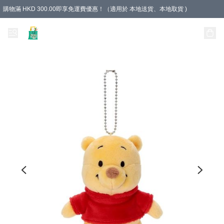
購物滿 HKD 300.00即享免運費優惠！（適用於 本地送貨、本地取貨 )
Unique Stationery 創文坊