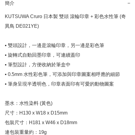
簡介
−
KUTSUWA Cruro 日本製 雙頭 滾輪印章 + 彩色水性筆 (奇
異鳥 DE021YE)

▪️ 雙頭設計，一邊是滾輪印章，另一邊是彩色筆

▪️ 旋轉式自動回墨印章，可連續蓋印

▪️ 筆型設計，方便收納於筆盒中

▪️ 0.5mm 水性彩色筆，可添加與印章圖案相呼應的細節

▪️ 筆身呈現半透明色，印章表面印有可愛的動物圖案

墨水：水性染料 (黃色)

尺寸：H130 x W18 x D15mm

包裝尺寸：H181 x W46 x D18mm

連包裝重量約：19g
