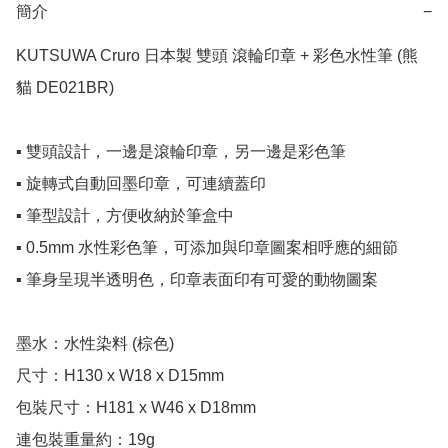
簡介
−
KUTSUWA Cruro 日本製 雙頭 滾輪印章 + 彩色水性筆 (熊
貓 DE021BR)

▪️ 雙頭設計，一邊是滾輪印章，另一邊是彩色筆

▪️ 旋轉式自動回墨印章，可連續蓋印

▪️ 筆型設計，方便收納於筆盒中

▪️ 0.5mm 水性彩色筆，可添加與印章圖案相呼應的細節

▪️ 筆身呈現半透明色，印章表面印有可愛的動物圖案

墨水：水性染料 (棕色)

尺寸：H130 x W18 x D15mm

包裝尺寸：H181 x W46 x D18mm

連包裝重量約：19g
