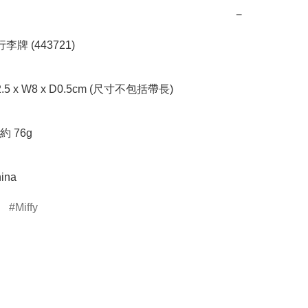
−
行李牌 (443721)

5 x W8 x D0.5cm (尺寸不包括帶長)

 76g

ina
Miffy