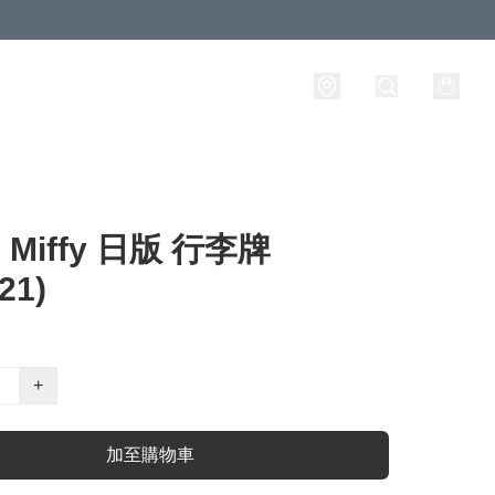
Miffy 日版 行李牌
21)
+
加至購物車