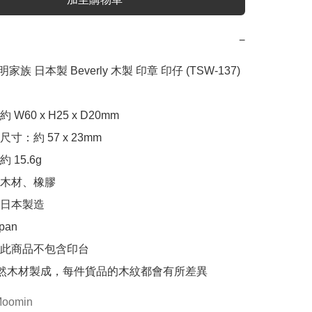
−
明家族 日本製 Beverly 木製 印章 印仔 (TSW-137)

W60 x H25 x D20mm

：約 57 x 23mm

15.6g

木材、橡膠

日本製造

pan

s：此商品不包含印台

天然木材製成，每件貨品的木紋都會有所差異
oomin