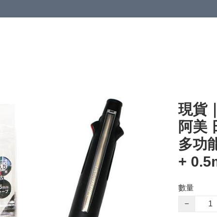
現貨｜M
阿美 日
多功能
+ 0.
數量
−