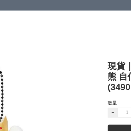
現貨｜N
熊 自
(3490
數量
−