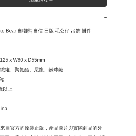
−
Joke Bear 自嘲熊 自信 日版 毛公仔 吊飾 掛件 
5 x W80 x D55mm

纖維、聚氨酯、尼龍、鐵球鏈

g

歲以上

na 

是來自官方的原裝正版，產品圖片與實際商品的外