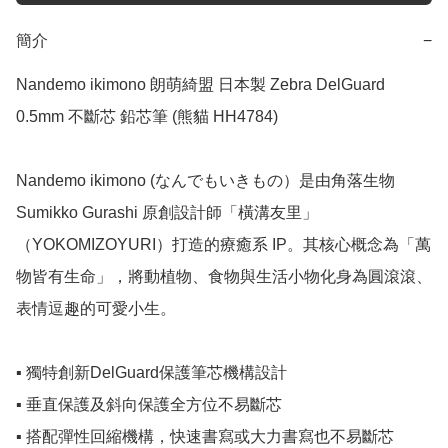
簡介
−
Nandemo ikimono 朗萌綺盟 日本製 Zebra DelGuard 
0.5mm 不斷芯 鉛芯筆 (熊貓 HH4784)

Nandemo ikimono (なんでもいきもの）是由角落生物 
Sumikko Gurashi 原創設計師「橫溝友里」
（YOKOMIZOYURI）打造的療癒系 IP。其核心概念為「萬
物皆有生命」，將動植物、食物與生活小物化身為圓滾滾、
表情逗趣的可愛小生。

▪️ 獨特創新DelGuard保護筆芯機構設計

▪️ 垂直保護及斜向保護全方位不易斷芯

▪️ 搭配彈性回縮機構，快速書寫或大力書寫也不易斷芯
