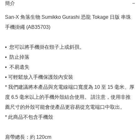
簡介
−
San-X 角落生物 Sumikko Gurashi 恐龍 Tokage 日版 串珠
手機掛繩 (AB35703)

▪️  您可以將手機掛在頸子上或斜孭。

▪️  防止掉落

▪️  不易遺失

▪️ 可輕鬆放入手機保護殼內安裝

* 我們建議將本產品與充電線端口寬度為 10 至 15 毫米、厚
度 6.5 毫米以上的手機外殼結合使用。 請注意，使用非推
薦尺寸的外殼可能會使產品更容易從充電端口中取出。

* 此商品不包含手機殼

肩帶總長：約 120cm
