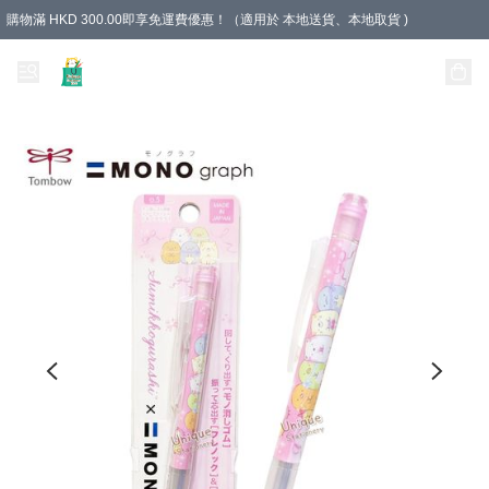
購物滿 HKD 300.00即享免運費優惠！（適用於 本地送貨、本地取貨 )
Unique Stationery 創文坊