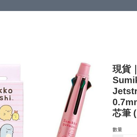
現貨｜
Sumi
Jets
0.7m
芯筆 (
數量