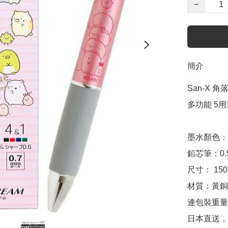
−
簡介
San-X 角落生
多功能 5用筆
墨水顏色：
鉛芯筆：0.5
尺寸： 150m
材質：黃銅, PC
連包裝重量：
日本直送，