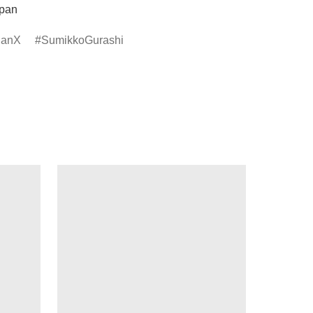
apan
anX
SumikkoGurashi