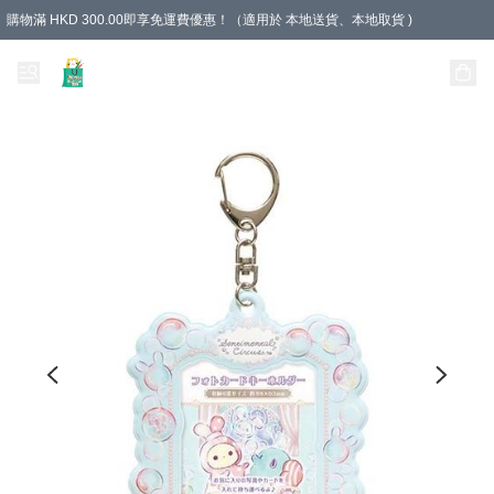
購物滿 HKD 300.00即享免運費優惠！（適用於 本地送貨、本地取貨 )
Unique Stationery 創文坊