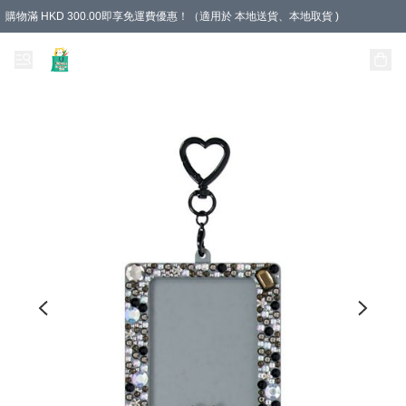
購物滿 HKD 300.00即享免運費優惠！（適用於 本地送貨、本地取貨 )
Unique Stationery 創文坊