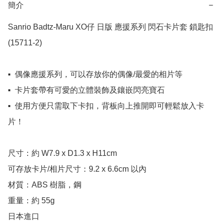
簡介
−
Sanrio Badtz-Maru XO仔 日版 應援系列 閃石卡片套 鎖匙扣 
(15711-2)

▪️  偶像應援系列，可以存放你的偶像/最愛的相片等

▪️  卡片套帶有可愛的立體裝飾及鑲嵌閃亮寶石

▪️  使用方便只需取下卡扣，背板向上推開即可輕鬆放入卡
片！

尺寸：約 W7.9 x D1.3 x H11cm

可存放卡片/相片尺寸：9.2 x 6.6cm 以內

材質：ABS 樹脂，鋼

重量：約 55g

日本進口
