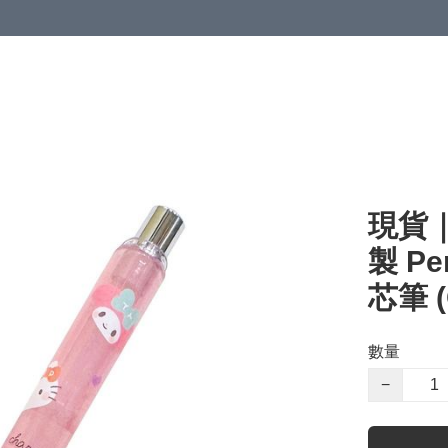
現貨｜S
製 Pe
芯筆 (
數量
−