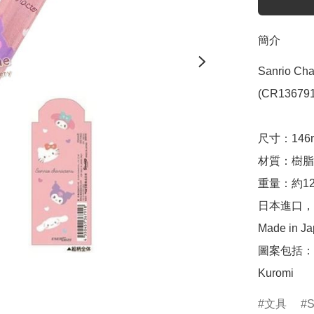
簡介
Sanrio Ch
(CR136791)
尺寸：146mm
材質：樹脂

重量：約12.
日本進口，
Made in Ja
圖案包括： Hel
Kuromi
文具
S