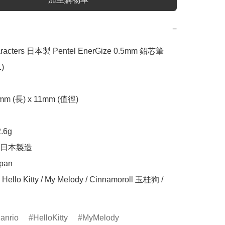
−
aracters 日本製 Pentel EnerGize 0.5mm 鉛芯筆 


 (長) x 11mm (值徑)

6g

日本製造

pan

lo Kitty / My Melody / Cinnamoroll 玉桂狗 / 
anrio
HelloKitty
MyMelody