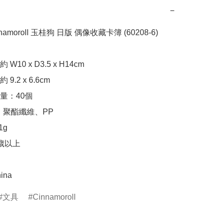
−
innamoroll 玉桂狗 日版 偶像收藏卡簿 (60208-6)

10 x D3.5 x H14cm

.2 x 6.6cm

：40個

、聚酯纖維、PP

g

歲以上

ina
文具
Cinnamoroll