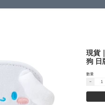
現貨｜S
狗 日
數量
−