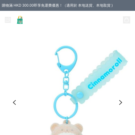
購物滿 HKD 300.00即享免運費優惠！（適用於 本地送貨、本地取貨 )
Unique Stationery 創文坊