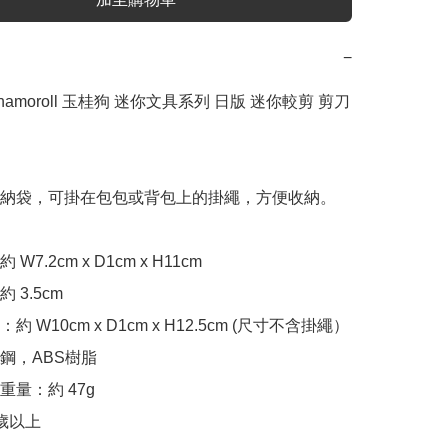
−
Cinnamoroll 玉桂狗 迷你文具系列 日版 迷你較剪 剪刀 
納袋，可掛在包包或背包上的掛繩，方便收納。

7.2cm x D1cm x H11cm 

3.5cm

 W10cm x D1cm x H12.5cm (尺寸不含掛繩）

鋼，ABS樹脂

量：約 47g

歲以上
