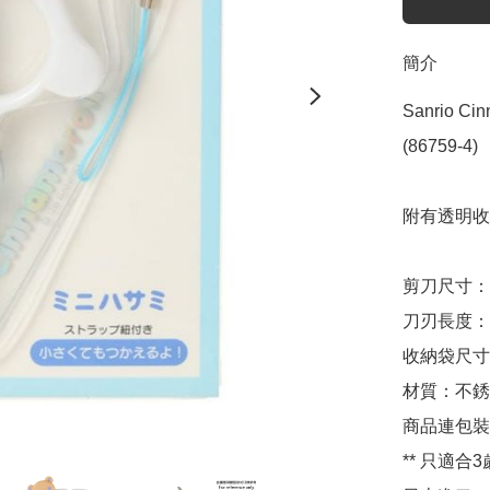
簡介
Sanrio 
(86759-4)

附有透明收
剪刀尺寸：約 W
刀刃長度：約 
收納袋尺寸：約
材質：不銹
商品連包裝重
** 只適合3