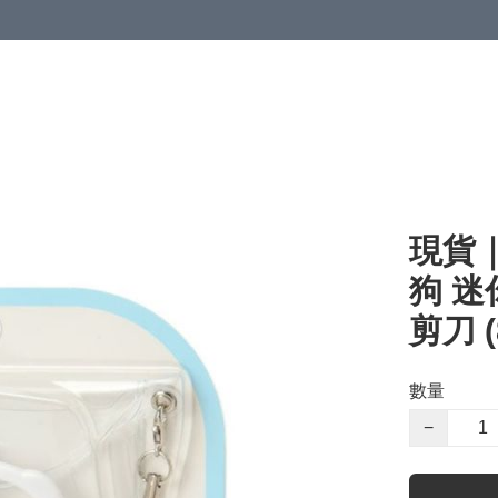
現貨｜S
狗 迷
剪刀 (
數量
−