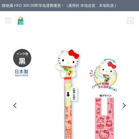
購物滿 HKD 300.00即享免運費優惠！（適用於 本地送貨、本地取貨 )
Unique Stationery 創文坊